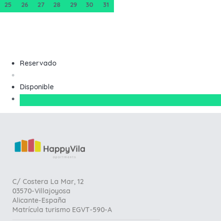
25
26
27
28
29
30
31
Reservado
Disponible
C/ Costera La Mar, 12
03570-Villajoyosa
Alicante-España
Matrícula turismo EGVT-590-A