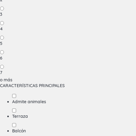
3
4
5
6
7
o más
CARACTERÍSTICAS PRINCIPALES
Admite animales
Terraza
Balcón