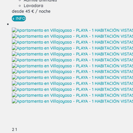
Admite animales
Lavadora
desde
45 €
/ noche
+ INFO
2
1